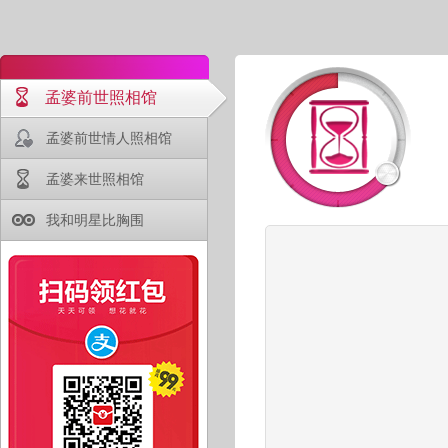
孟婆前世照相馆
孟婆前世情人照相馆
孟婆来世照相馆
我和明星比胸围