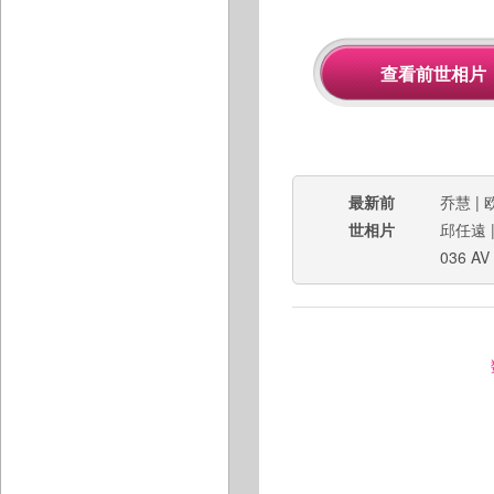
最新前
乔慧
|
世相片
邱任遠
036 AV