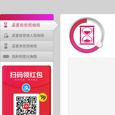
孟婆前世照相馆
孟婆前世情人照相馆
孟婆来世照相馆
我和明星比胸围