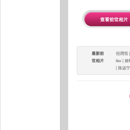
最新前
倪潤湉
世相片
lau
|
姬
|
陈远