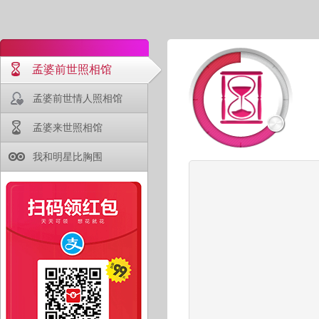
孟婆前世照相馆
孟婆前世情人照相馆
孟婆来世照相馆
我和明星比胸围