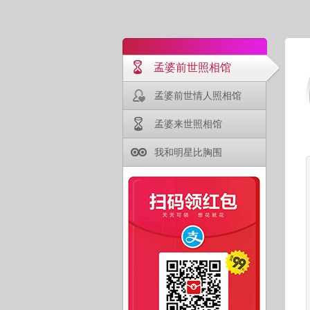
孟婆前世照相馆
孟婆前世情人照相馆
孟婆来世照相馆
我和明星比胸围