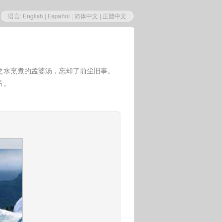
语言:
English
|
Español
|
简体中文
|
正體中文
之水烹煮的孟婆汤，忘却了前尘旧事。
片。