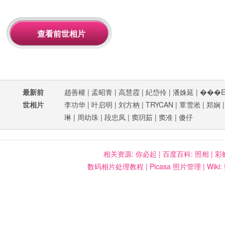
最新前
趙善權
|
孟昭青
|
高慧霞
|
紀岱伶
|
潘姝延
|
���
世相片
李功华
|
叶启明
|
刘方枘
|
TRYCAN
|
覃雪淞
|
郑娴
琳
|
周幼珠
|
段忠凤
|
窦玥茹
|
窦准
|
傻仔
相关资源:
你必起
|
百度百科: 照相
|
彩
数码相片处理教程
|
Picasa 照片管理
|
Wiki