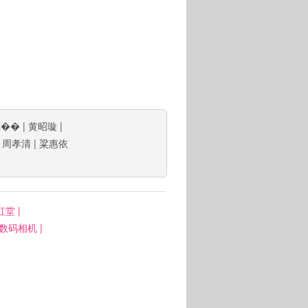
E��
|
黄昭璇
|
|
周孝清
|
粱惠依
虹堂
|
: 数码相机
|