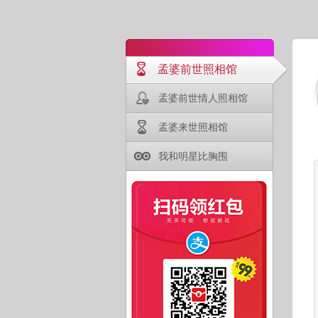
孟婆前世照相馆
孟婆前世情人照相馆
孟婆来世照相馆
我和明星比胸围