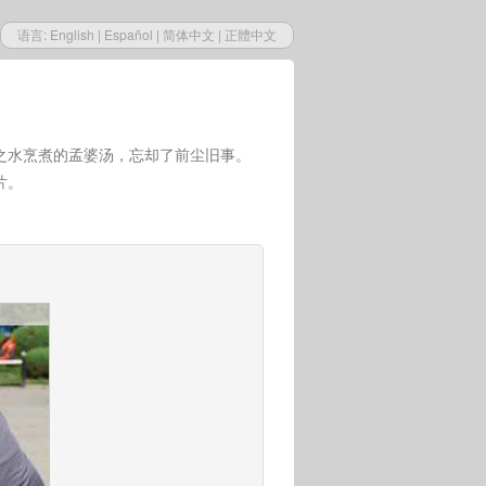
语言:
English
|
Español
|
简体中文
|
正體中文
之水烹煮的孟婆汤，忘却了前尘旧事。
片。