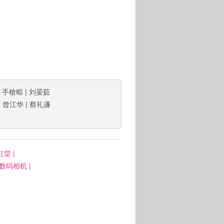
|
手槍蝦
|
刘晏茹
|
曾江华
|
蔡礼谦
虹堂
|
: 数码相机
|