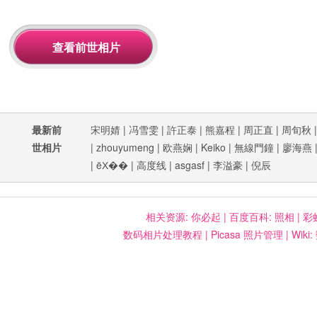
最新前
宋明婧
|
冯雪雯
|
許正泰
|
熊嘉程
|
周正直
|
周旬秋
世相片
|
zhouyumeng
|
欧燕娴
|
Keiko
|
無線門鐘
|
廖海燕
|
ëХ��
|
高度线
|
asgasf
|
李溢豪
|
倪辰
相关资源:
你必起
|
百度百科: 照相
|
彩
数码相片处理教程
|
Picasa 照片管理
|
Wiki