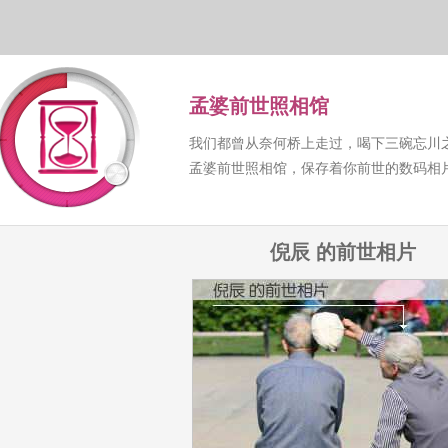
孟婆前世照相馆
我们都曾从奈何桥上走过，喝下三碗忘川
孟婆前世照相馆，保存着你前世的数码相
倪辰 的前世相片