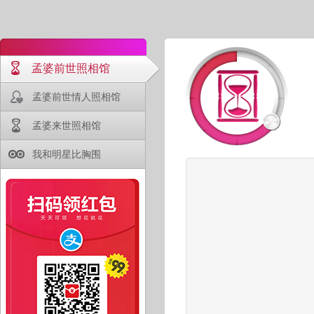
孟婆前世照相馆
孟婆前世情人照相馆
孟婆来世照相馆
我和明星比胸围