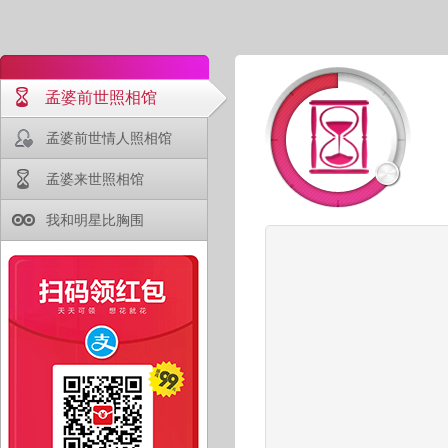
孟婆前世照相馆
孟婆前世情人照相馆
孟婆来世照相馆
我和明星比胸围