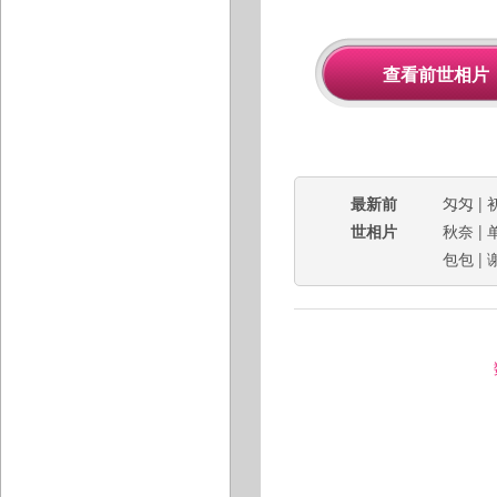
最新前
匁匁
|
世相片
秋奈
|
包包
|