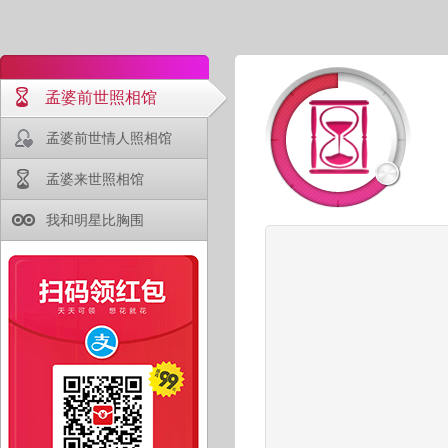
孟婆前世照相馆
孟婆前世情人照相馆
孟婆来世照相馆
我和明星比胸围