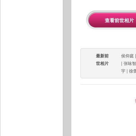
最新前
侯仰庭
世相片
|
张咏
宇
|
徐