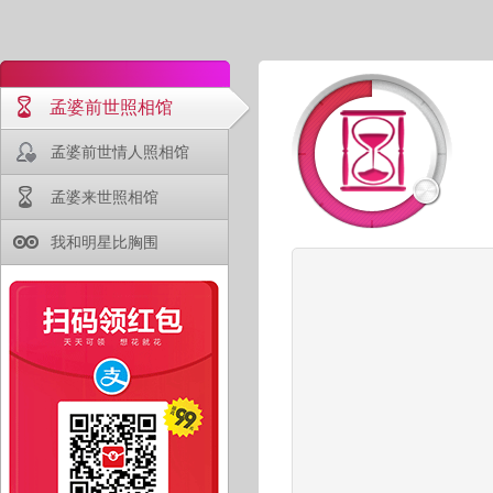
孟婆前世照相馆
孟婆前世情人照相馆
孟婆来世照相馆
我和明星比胸围