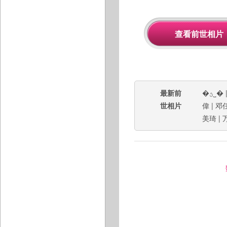
最新前
�ؿ˽�
世相片
偉
|
邓
美琦
|