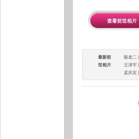
最新前
吸老二
世相片
王泽宇
孟庆宾