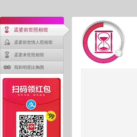
孟婆前世照相馆
孟婆前世情人照相馆
孟婆来世照相馆
我和明星比胸围