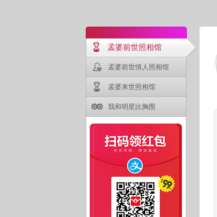
孟婆前世照相馆
孟婆前世情人照相馆
孟婆来世照相馆
我和明星比胸围