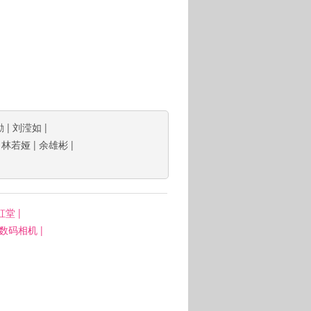
勛
|
刘滢如
|
|
林若娅
|
余雄彬
|
虹堂
|
: 数码相机
|