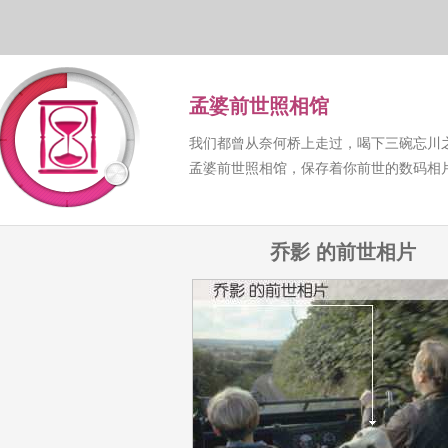
孟婆前世照相馆
我们都曾从奈何桥上走过，喝下三碗忘川
孟婆前世照相馆，保存着你前世的数码相
乔影 的前世相片