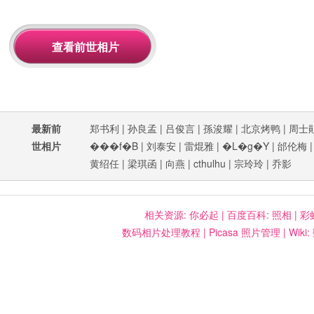
最新前
郑书利
|
孙良孟
|
吕俊言
|
孫浚耀
|
北京烤鸭
|
周士
世相片
���f�B
|
刘泰安
|
雷焜雅
|
�L�g�Y
|
邰伦梅
黄绍任
|
梁琪函
|
向燕
|
cthulhu
|
宗玲玲
|
乔影
相关资源:
你必起
|
百度百科: 照相
|
彩
数码相片处理教程
|
Picasa 照片管理
|
Wiki