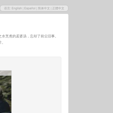
语言:
English
|
Español
|
简体中文
|
正體中文
之水烹煮的孟婆汤，忘却了前尘旧事。
片。