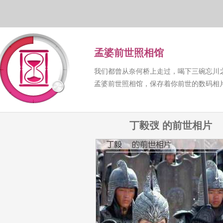
孟婆前世照相馆
我们都曾从奈何桥上走过，喝下三碗忘川
孟婆前世照相馆，保存着你前世的数码相
丁毅弢 的前世相片