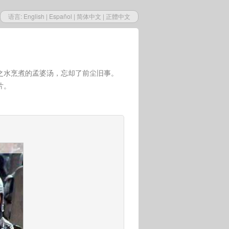
语言:
English
|
Español
|
简体中文
|
正體中文
之水烹煮的孟婆汤，忘却了前尘旧事。
片。