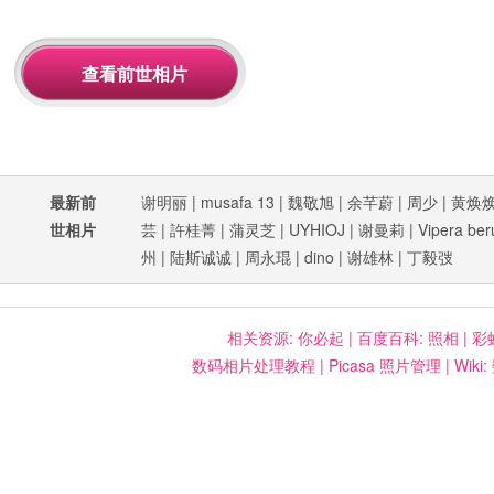
最新前
谢明丽
|
musafa 13
|
魏敬旭
|
余芊蔚
|
周少
|
黄焕
世相片
芸
|
許桂菁
|
蒲灵芝
|
UYHIOJ
|
谢曼莉
|
Vipera ber
州
|
陆斯诚诚
|
周永琨
|
dino
|
谢雄林
|
丁毅弢
相关资源:
你必起
|
百度百科: 照相
|
彩
数码相片处理教程
|
Picasa 照片管理
|
Wiki