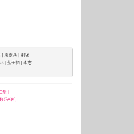
焕
|
袁定兵
|
喇晓
us
|
蓝子韬
|
李志
虹堂
|
: 数码相机
|