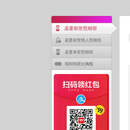
孟婆前世照相馆
孟婆前世情人照相馆
孟婆来世照相馆
我和明星比胸围