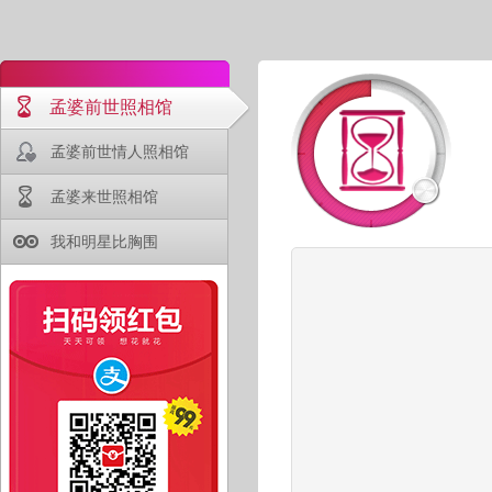
孟婆前世照相馆
孟婆前世情人照相馆
孟婆来世照相馆
我和明星比胸围