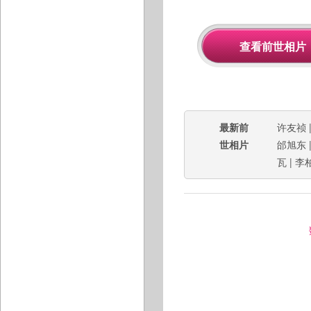
最新前
许友祯
世相片
邰旭东
瓦
|
李