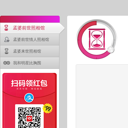
孟婆前世照相馆
孟婆前世情人照相馆
孟婆来世照相馆
我和明星比胸围