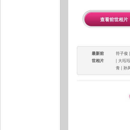
最新前
符子俊
世相片
|
大珏
青
|
孙