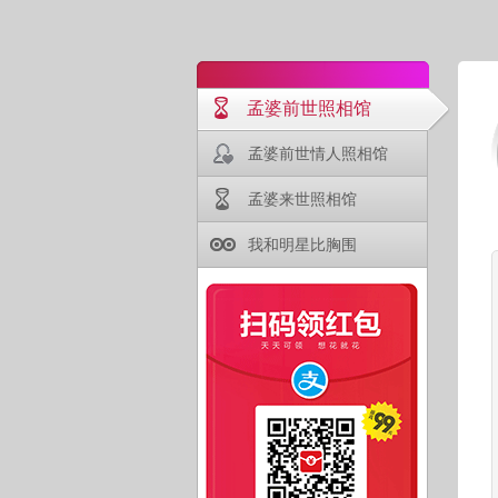
孟婆前世照相馆
孟婆前世情人照相馆
孟婆来世照相馆
我和明星比胸围