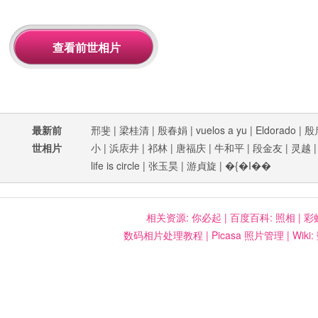
最新前
邢斐
|
梁桂清
|
殷春娟
|
vuelos a yu
|
Eldorado
|
殷
世相片
小
|
浜庡井
|
祁林
|
唐福庆
|
牛和平
|
段金友
|
灵越
life is circle
|
张玉昊
|
游貞旋
|
�{�I��
相关资源:
你必起
|
百度百科: 照相
|
彩
数码相片处理教程
|
Picasa 照片管理
|
Wiki