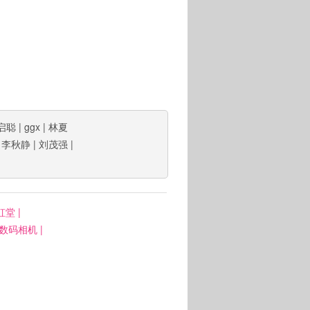
启聪
|
ggx
|
林夏
|
李秋静
|
刘茂强
|
虹堂
|
: 数码相机
|