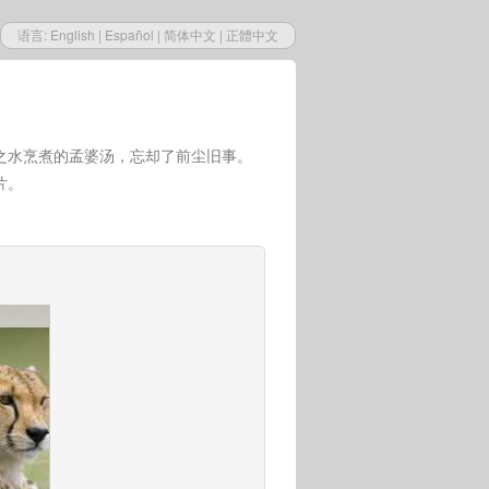
语言:
English
|
Español
|
简体中文
|
正體中文
之水烹煮的孟婆汤，忘却了前尘旧事。
片。